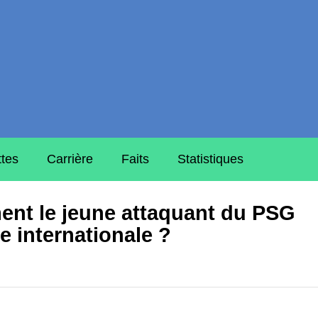
ttes
Carrière
Faits
Statistiques
nt le jeune attaquant du PSG
e internationale ?