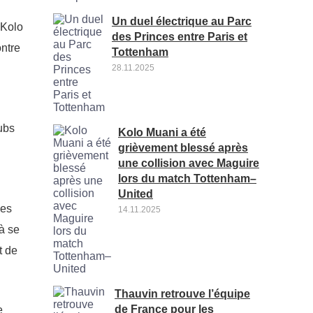
Un duel électrique au Parc
 Kolo
des Princes entre Paris et
ontre
Tottenham
28.11.2025
ubs
Kolo Muani a été
grièvement blessé après
une collision avec Maguire
lors du match Tottenham–
United
ces
14.11.2025
 à se
t de
Thauvin retrouve l’équipe
de France pour les
e