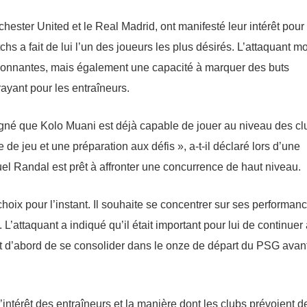
ester United et le Real Madrid, ont manifesté leur intérêt pour
s a fait de lui l’un des joueurs les plus désirés. L’attaquant m
ionnantes, mais également une capacité à marquer des buts
rayant pour les entraîneurs.
igné que Kolo Muani est déjà capable de jouer au niveau des cl
 de jeu et une préparation aux défis », a-t-il déclaré lors d’une
el Randal est prêt à affronter une concurrence de haut niveau.
oix pour l’instant. Il souhaite se concentrer sur ses performan
 L’attaquant a indiqué qu’il était important pour lui de continuer
st d’abord de se consolider dans le onze de départ du PSG avan
l’intérêt des entraîneurs et la manière dont les clubs prévoient d