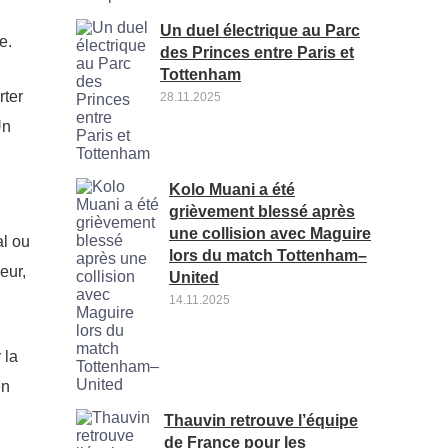
Un duel électrique au Parc
e.
des Princes entre Paris et
Tottenham
rter
28.11.2025
Un
Kolo Muani a été
grièvement blessé après
une collision avec Maguire
al ou
lors du match Tottenham–
eur,
United
14.11.2025
 la
en
Thauvin retrouve l’équipe
de France pour les